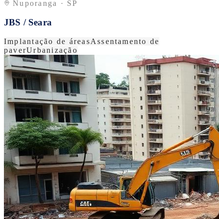
Nuporanga · SP
JBS / Seara
Implantação de áreas
Assentamento de
paver
Urbanização