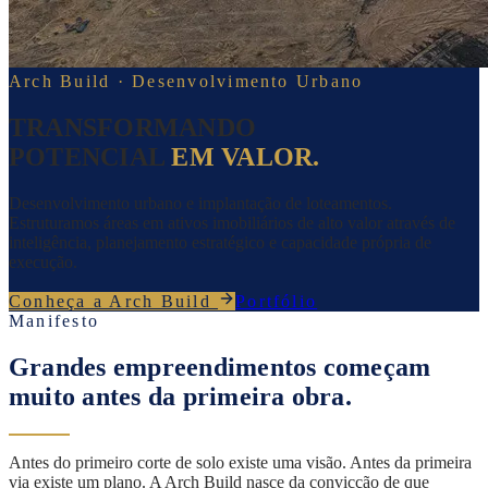
Arch Build · Desenvolvimento Urbano
TRANSFORMANDO
POTENCIAL
EM VALOR.
Desenvolvimento urbano e implantação de loteamentos.
Estruturamos áreas em ativos imobiliários de alto valor através de
inteligência, planejamento estratégico e capacidade própria de
execução.
Conheça a Arch Build
Portfólio
Manifesto
Grandes empreendimentos começam
muito antes da primeira obra.
Antes do primeiro corte de solo existe uma visão. Antes da primeira
via existe um plano. A Arch Build nasce da convicção de que