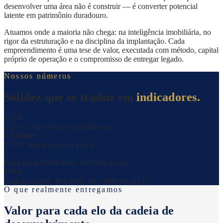
desenvolver uma área não é construir — é converter potencial
latente em patrimônio duradouro.
Atuamos onde a maioria não chega: na inteligência imobiliária, no
rigor da estruturação e na disciplina da implantação. Cada
empreendimento é uma tese de valor, executada com método, capital
próprio de operação e o compromisso de entregar legado.
Nossos números
Solidez que se traduz em
indicadores.
1.570
Lotes em desenvolvimento
R$ 300M
VGV em estruturação
7
Empreendimentos estratégicos
100%
Capacidade própria de implantação
O que realmente entregamos
Valor para cada elo da cadeia de